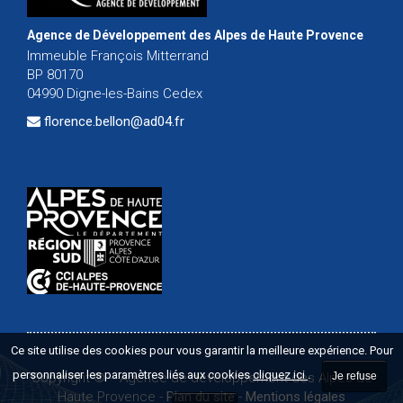
Agence de Développement des Alpes de Haute Provence
Immeuble François Mitterrand
BP 80170
04990 Digne-les-Bains Cedex
florence.bellon@ad04.fr
Ce site utilise des cookies pour vous garantir la meilleure expérience. Pour
personnaliser les paramètres liés aux cookies
cliquez ici
.
Copyright ©
-
Agence de développement des Alpes de
Je refuse
Haute Provence
-
Plan du site
-
Mentions légales