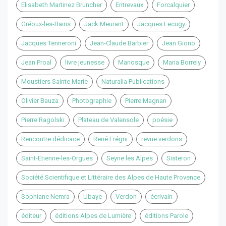
Elisabeth Martinez Bruncher
Entrevaux
Forcalquier
Gréoux-les-Bains
Jack Meurant
Jacques Lecugy
Jacques Tenneroni
Jean-Claude Barbier
Jean Giono
Jean Proal
livre jeunesse
Manosque
Maria Borrely
Moustiers Sainte Marie
Naturalia Publications
Olivier Bauza
Photographie
Pierre Magnan
Pierre Ragolski
Plateau de Valensole
poésie
Rencontre dédicace
René Frégni
revue verdons
Saint-Etienne-les-Orgues
Seyne les Alpes
Sisteron
Société Scientifique et Littéraire des Alpes de Haute Provence
Sophiane Nemra
Ubaye
Verdon
écrivain
éditeur
éditions Alpes de Lumière
éditions Parole