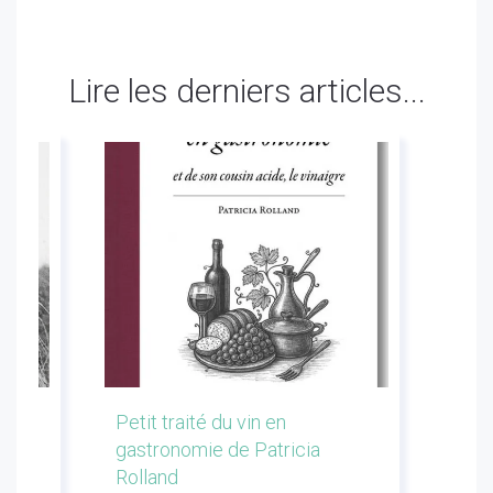
Lire les derniers articles...
les
Petit traité du vin en
Conf
gastronomie de Patricia
Flor
Rolland
Li