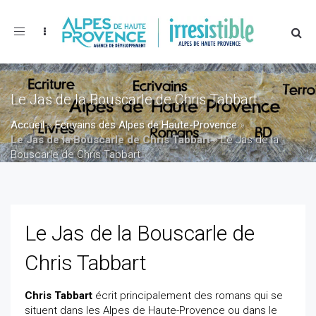
Toggle
navigation
Le Jas de la Bouscarle de Chris Tabbart
Accueil
»
Ecrivains des Alpes de Haute-Provence
»
Le Jas de la Bouscarle de Chris Tabbart
»
Le Jas de la
Bouscarle de Chris Tabbart
Le Jas de la Bouscarle de
Chris Tabbart
Chris Tabbart
écrit principalement des romans qui se
situent dans les Alpes de Haute-Provence ou dans le