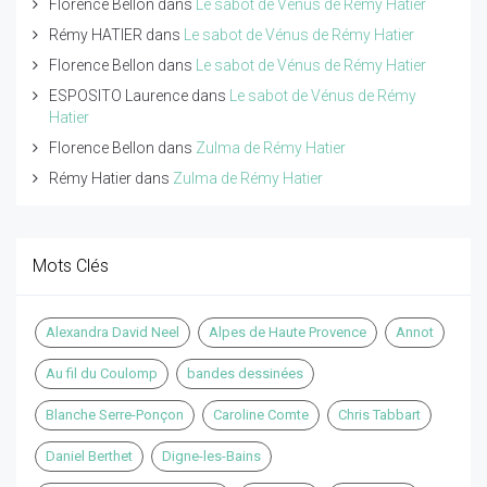
Florence Bellon
dans
Le sabot de Vénus de Rémy Hatier
Rémy HATIER
dans
Le sabot de Vénus de Rémy Hatier
Florence Bellon
dans
Le sabot de Vénus de Rémy Hatier
ESPOSITO Laurence
dans
Le sabot de Vénus de Rémy
Hatier
Florence Bellon
dans
Zulma de Rémy Hatier
Rémy Hatier
dans
Zulma de Rémy Hatier
Mots Clés
Alexandra David Neel
Alpes de Haute Provence
Annot
Au fil du Coulomp
bandes dessinées
Blanche Serre-Ponçon
Caroline Comte
Chris Tabbart
Daniel Berthet
Digne-les-Bains