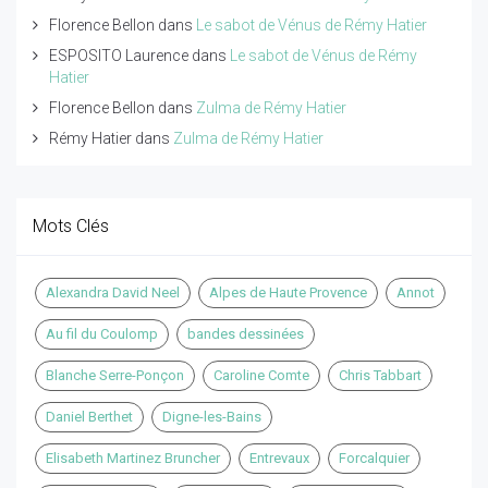
Florence Bellon
dans
Le sabot de Vénus de Rémy Hatier
ESPOSITO Laurence
dans
Le sabot de Vénus de Rémy
Hatier
Florence Bellon
dans
Zulma de Rémy Hatier
Rémy Hatier
dans
Zulma de Rémy Hatier
Mots Clés
Alexandra David Neel
Alpes de Haute Provence
Annot
Au fil du Coulomp
bandes dessinées
Blanche Serre-Ponçon
Caroline Comte
Chris Tabbart
Daniel Berthet
Digne-les-Bains
Elisabeth Martinez Bruncher
Entrevaux
Forcalquier