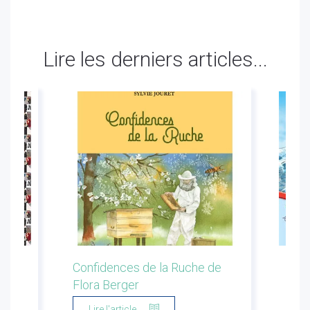
Lire les derniers articles...
ion
Confidences de la Ruche de
Les 
Flora Berger
Marg
Lire l'article...
Li