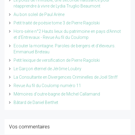
Le poids de l'invisible, une seconde naissance pour
réapprendre à vivre de Lydia Truglio Beaumont
Au bon soleil de Paul Arène
Petit traité de poésie tome 3 de Pierre Ragolski
Hors-série n°2 Hauts lieux du patrimoine en pays d'Annot
et d'Entrevaux - Revue Au fil du Coulomp
Ecouter la montagne. Paroles de bergers et d'éleveurs.
Emmanuel Breteau
Petit lexique de versification de Pierre Ragolski
Le Garçon éternel de Jérôme Loubry
La Consultante en Divergences Criminelles de Joël Striff
Revue Au fil du Coulomp numéro 11
Mémoires d'outre-bagne de Michel Callamand
Bâtard de Daniel Berthet
Vos commentaires