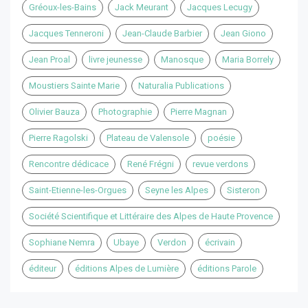
Gréoux-les-Bains
Jack Meurant
Jacques Lecugy
Jacques Tenneroni
Jean-Claude Barbier
Jean Giono
Jean Proal
livre jeunesse
Manosque
Maria Borrely
Moustiers Sainte Marie
Naturalia Publications
Olivier Bauza
Photographie
Pierre Magnan
Pierre Ragolski
Plateau de Valensole
poésie
Rencontre dédicace
René Frégni
revue verdons
Saint-Etienne-les-Orgues
Seyne les Alpes
Sisteron
Société Scientifique et Littéraire des Alpes de Haute Provence
Sophiane Nemra
Ubaye
Verdon
écrivain
éditeur
éditions Alpes de Lumière
éditions Parole