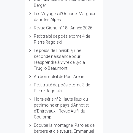
Berger
Les Voyages d'Oscar et Margaux
dans les Alpes
Revue Giono n°18 - Année 2026
Petit traité de poésie tome 4 de
Pierre Ragolski
Le poids de l'invisible, une
seconde naissance pour
réapprendre à vivre de Lydia
Truglio Beaumont
Au bon soleil de Paul Arène
Petit traité de poésie tome 3 de
Pierre Ragolski
Hors-série n°2 Hauts lieux du
patrimoine en pays d'Annot et
d'Entrevaux - Revue Au fil du
Coulomp
Ecouter la montagne. Paroles de
bergers et d'éleveurs. Emmanuel