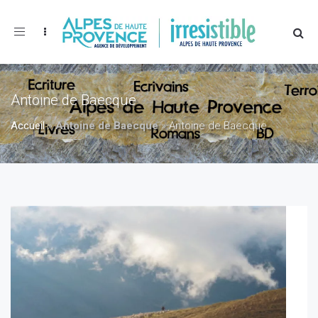
Toggle
navigation
Antoine de Baecque
Accueil
»
Antoine de Baecque
»
Antoine de Baecque