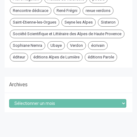
Rencontre dédicace
René Frégni
revue verdons
Saint-Etienne-les-Orgues
Seyne les Alpes
Sisteron
Société Scientifique et Littéraire des Alpes de Haute Provence
Sophiane Nemra
Ubaye
Verdon
écrivain
éditeur
éditions Alpes de Lumière
éditions Parole
Archives
Archives