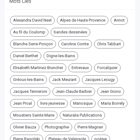
Mots Clés
Alexandra David Neel
Alpes de Haute Provence
Annot
Au fil du Coulomp
bandes dessinées
Blanche Serre-Ponçon
Caroline Comte
Chris Tabbart
Daniel Berthet
Digne-les-Bains
Elisabeth Martinez Bruncher
Entrevaux
Forcalquier
Gréoux-les-Bains
Jack Meurant
Jacques Lecugy
Jacques Tenneroni
Jean-Claude Barbier
Jean Giono
Jean Proal
livre jeunesse
Manosque
Maria Borrely
Moustiers Sainte Marie
Naturalia Publications
Olivier Bauza
Photographie
Pierre Magnan
Pierre Ragolski
Plateau de Valensole
poésie