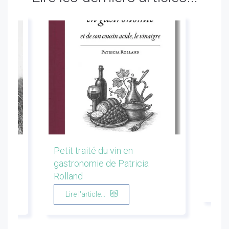
les
Petit traité du vin en
Conf
gastronomie de Patricia
Flor
Rolland
Li
Lire l'article...