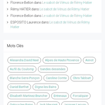
Florence Bellon
dans
Le sabot de Vénus de Rémy Hatier
Rémy HATIER
dans
Le sabot de Vénus de Rémy Hatier
Florence Bellon
dans
Le sabot de Vénus de Rémy Hatier
ESPOSITO Laurence
dans
Le sabot de Vénus de Rémy
Hatier
Mots Clés
Alexandra David Neel
Alpes de Haute Provence
Annot
Au fil du Coulomp
bandes dessinées
Blanche Serre-Ponçon
Caroline Comte
Chris Tabbart
Daniel Berthet
Digne-les-Bains
Elisabeth Martinez Bruncher
Entrevaux
Forcalquier
Gréoux-les-Bains
Jack Meurant
Jacques Lecugy