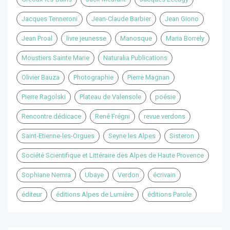
Jacques Tenneroni
Jean-Claude Barbier
Jean Giono
Jean Proal
livre jeunesse
Manosque
Maria Borrely
Moustiers Sainte Marie
Naturalia Publications
Olivier Bauza
Photographie
Pierre Magnan
Pierre Ragolski
Plateau de Valensole
poésie
Rencontre dédicace
René Frégni
revue verdons
Saint-Etienne-les-Orgues
Seyne les Alpes
Sisteron
Société Scientifique et Littéraire des Alpes de Haute Provence
Sophiane Nemra
Ubaye
Verdon
écrivain
éditeur
éditions Alpes de Lumière
éditions Parole