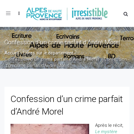
Toggle
navigation
Confession d’un crime parfait d’André Morel
Accueil
»
Livres sur le département
»
Confession d’un crime parfait d’André Morel
»
Confession
d’un crime parfait d’André Morel
Confession d’un crime parfait
d’André Morel
Après le récit,
Le mystère