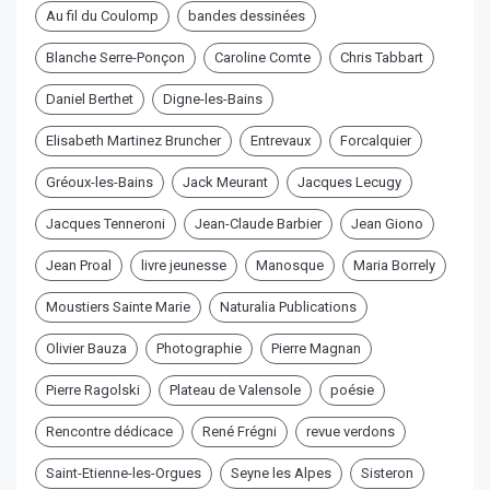
Au fil du Coulomp
bandes dessinées
Blanche Serre-Ponçon
Caroline Comte
Chris Tabbart
Daniel Berthet
Digne-les-Bains
Elisabeth Martinez Bruncher
Entrevaux
Forcalquier
Gréoux-les-Bains
Jack Meurant
Jacques Lecugy
Jacques Tenneroni
Jean-Claude Barbier
Jean Giono
Jean Proal
livre jeunesse
Manosque
Maria Borrely
Moustiers Sainte Marie
Naturalia Publications
Olivier Bauza
Photographie
Pierre Magnan
Pierre Ragolski
Plateau de Valensole
poésie
Rencontre dédicace
René Frégni
revue verdons
Saint-Etienne-les-Orgues
Seyne les Alpes
Sisteron